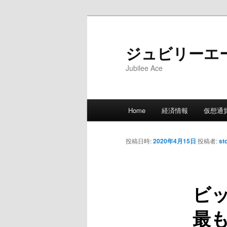
メ
イ
ン
ジュビリーエ
コ
Jubilee Ace
ン
テ
ン
メ
ツ
Home
経済情報
仮想通
イ
へ
ン
移
メ
投稿日時:
2020年4月15日
投稿者:
st
動
ニ
ュ
ー
ビ
最