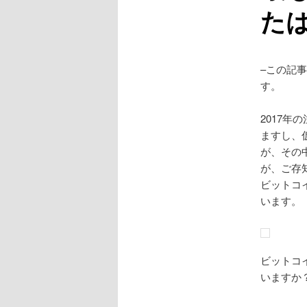
た
–この記
す。
2017
ますし、
が、その
が、ご存
ビットコ
います。
ビットコ
いますか