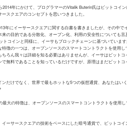
ら2014年にかけて、プログラマーのVitalik Buterin氏はビットコ
サースクエアのコンセプトを思いつきました。
ikは2013年にイーサースクエアに関する白書を書きましたが、その中
本来の目的である分散化、オープン化、利用の安全性についても言
ビットコインと同様に、イーサもブロックチェーンに基づいています
な特徴の一つは、オープンソースのスマートコントラクトを使用し
もちろん我々は詳細を知る必要はありませんが、イーサはビットコ
ンで無料であることを知っているだけですが、原理はまだビットコ
インだけでなく、世界で最もホットな5つの仮想通貨、あなたはい
？
eumの最大の特徴は、オープンソースのスマートコントラクトを使用
、イーサースクエアの技術をベースにした暗号通貨で、ビットコイ