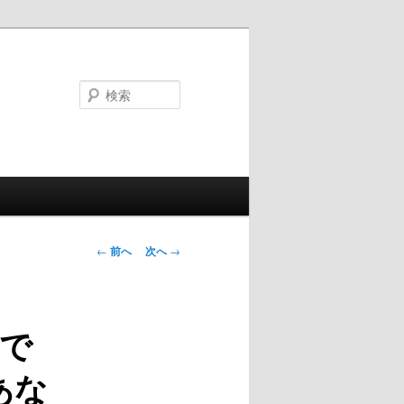
検
索
投
←
前へ
次へ
→
稿
ナ
ビ
で
ゲ
ー
あな
シ
ョ