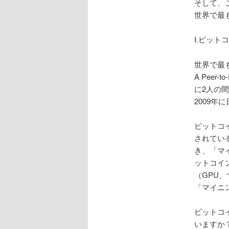
そして、
世界で最
I.ビット
世界で最も
A Peer
に2人の
2009
ビットコ
されてい
き、「マ
ットコイ
（GPU
「マイニ
ビットコ
いますか