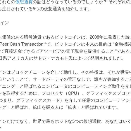
これらの
仮想通貨
の話はどうなっているのでしょうか？ それぞれの
も注目されている5つの仮想通貨を紹介します。
コイン
価値のある暗号通貨であるビットコインは、2008年に発表した論文 “Bi
-to-Peer Cash Transaction “で、ビットコインの本来の目的は “金
間で直接送金できるピアツーピアの電子現金を提供すること “である
年に日系アメリカ人のサトシ・ナカモト氏によって発明されました。
インはブロックチェーンを介して動作し、その特徴は、それが世界
るということで、サードパーティの管理なしで、誰もが参加するこ
イニング」と呼ばれるコンピュータのコンピューティング動作を介
ンを取得するために、プロセッサ（CPU）、グラフィックスプロセ
、つまり、グラフィックスカード）を介して任意のコンピューティン
ング」と呼ばれ、鉱山を掘る人は「鉱夫」と呼ばれています。
インだけでなく、世界で最もホットな5つの仮想通貨、あなたはい
？