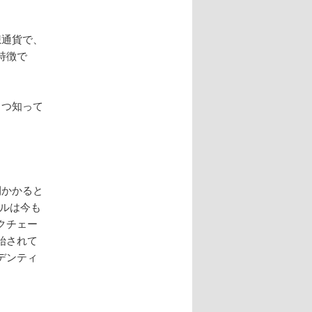
想通貨で、
特徴で
くつ知って
間かかると
プルは今も
クチェー
始されて
デンティ