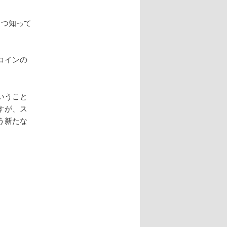
くつ知って
コインの
いうこと
すが、ス
う新たな