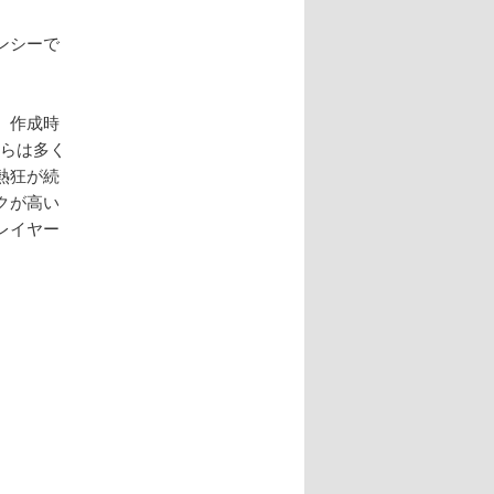
ンシーで
、作成時
からは多く
熱狂が続
クが高い
レイヤー