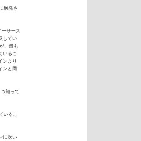
インに触発さ
でイーサース
及してい
が、最も
ているこ
インより
インと同
くつ知って
しているこ
ンに次い