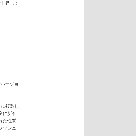
で上昇して
新バージョ
全に複製し
全に所有
れた性質
ャッシュ