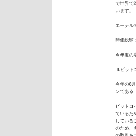
で世界で
います。
エーテル
時価総額：
今年度の
III.ビ
今年の8
ンである
ビットコ
ているた
している
のため、
の取引を