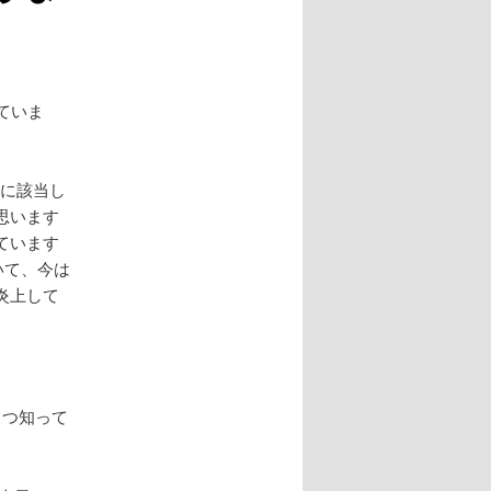
ン
ていま
つに該当し
思います
ています
いて、今は
炎上して
くつ知って