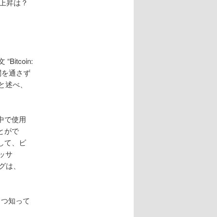
上昇は？
tcoin:
融機関を通さず
と述べ、
中で使用
とがで
して、ビ
ッサ
グは、
くつ知って