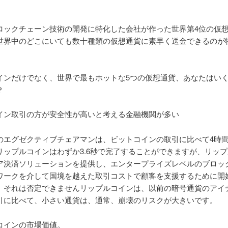
ロックチェーン技術の開発に特化した会社が作った世界第4位の仮
世界中のどこにいても数十種類の仮想通貨に素早く送金できるのが
インだけでなく、世界で最もホットな5つの仮想通貨、あなたはい
？
イン取引の方が安全性が高いと考える金融機関が多い
のエグゼクティブチェアマンは、ビットコインの取引に比べて4時
リップルコインはわずか3.6秒で完了することができますが、リッ
ア決済ソリューションを提供し、エンタープライズレベルのブロッ
ワークを介して国境を越えた取引コストで顧客を支援するために開
、それは否定できませんリップルコインは、以前の暗号通貨のアイ
引に比べて、小さい通貨は、通常、崩壊のリスクが大きいです。
コインの市場価値。