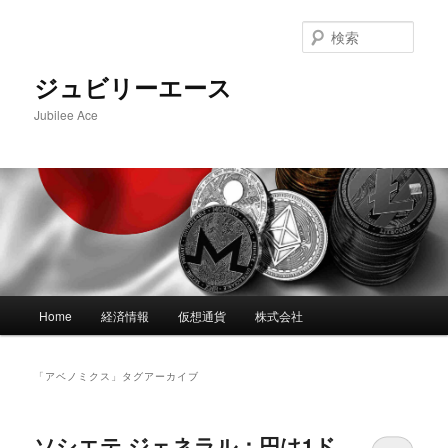
メ
サ
イ
ブ
検
ン
コ
索
コ
ン
ジュビリーエース
ン
テ
Jubilee Ace
テ
ン
ン
ツ
ツ
へ
へ
移
移
動
動
メ
Home
経済情報
仮想通貨
株式会社
イ
ン
メ
「
アベノミクス
」タグアーカイブ
ニ
ュ
ー
ソシエテ ジェネラル：円は1ド