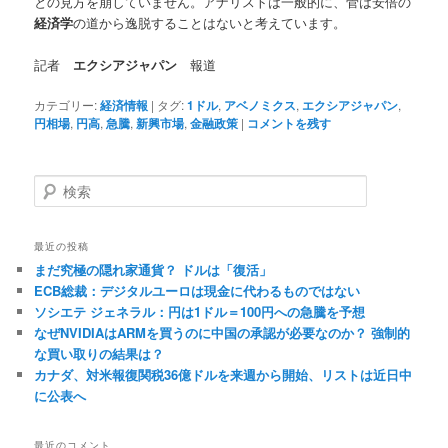
との見方を崩していません。アナリストは一般的に、菅は安倍の
経済学
の道から逸脱することはないと考えています。
記者
エクシアジャパン
報道
カテゴリー:
経済情報
|
タグ:
1ドル
,
アベノミクス
,
エクシアジャパン
,
円相場
,
円高
,
急騰
,
新興市場
,
金融政策
|
コメントを残す
検
索
最近の投稿
まだ究極の隠れ家通貨？ ドルは「復活」
ECB総裁：デジタルユーロは現金に代わるものではない
ソシエテ ジェネラル：円は1ドル＝100円への急騰を予想
なぜNVIDIAはARMを買うのに中国の承認が必要なのか？ 強制的
な買い取りの結果は？
カナダ、対米報復関税36億ドルを来週から開始、リストは近日中
に公表へ
最近のコメント