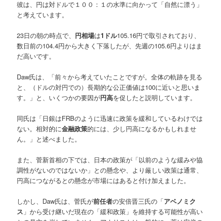
彼は、円は対ドルで１００：１の水準に向かって「自然に漂う」
と考えています。
23日の朝の時点で、
円相場
は
1ドル
105.16円で取引されており、
数日前の104.4円から大きく下落したが、先週の105.6円よりはま
だ高いです。
Daw氏は、「前々から考えていたことですが。全体の軌跡を見る
と、（ドルの対円での）長期的な公正価値は100に近いと思いま
す。」と、いくつかの要因が
円高
を促したと説明しています。
同氏は「日銀はFRBのように迅速に政策を緩和しているわけでは
ない。相対的に
金融政策
的には、少し円高になるかもしれませ
ん。」と述べました。
また、菅新首相の下では、日本の政策が「以前のような緩みや協
調性がないのではないか」との懸念や、より厳しい政策は通常、
円高につながるとの懸念が市場にはあると付け加えました。
しかし、Daw氏は、菅氏が
前任者
の安倍晋三氏の「
アベノミク
ス
」から受け継いだ現在の「緩和政策」を維持する可能性が高い