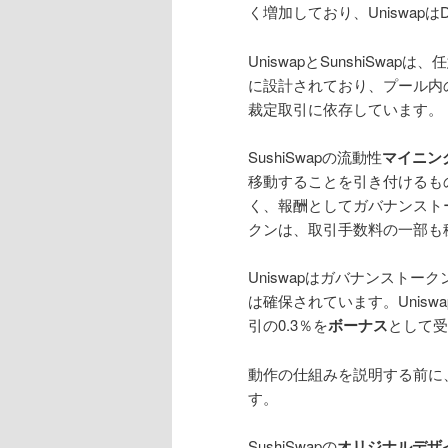
く増加しており、Uniswap
UniswapとSunshiSwapは
に設計されており、プール内
裁定取引に依存しています。
SushiSwapの流動性
マイニン
移動することを引き付けるもの
く、報酬としてガバナンストー
クンは、取引手数料の一部も
Uniswapはガバナンスト
は確保されています。Unis
引の0.3％を
ボーナス
として受
動作の仕組みを説明する前に、
す。
SushiSwapの
オリジナルデザ