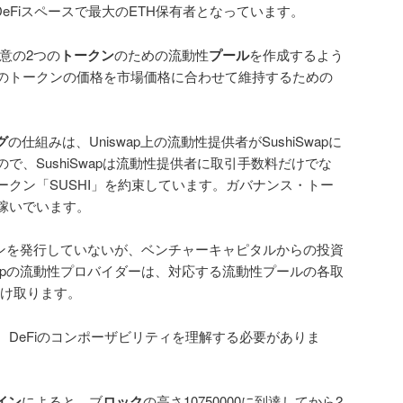
はDeFiスペースで最大のETH保有者となっています。
、任意の2つの
トークン
のための流動性
プール
を作成するよう
のトークンの価格を市場価格に合わせて維持するための
グ
の仕組みは、Uniswap上の流動性提供者がSushiSwapに
で、SushiSwapは流動性提供者に取引手数料だけでな
クン「SUSHI」を約束しています。ガバナンス・トー
稼いでいます。
ークンを発行していないが、ベンチャーキャピタルからの投資
wapの流動性プロバイダーは、対応する流動性プールの各取
け取ります。
DeFiのコンポーザビリティを理解する必要がありま
イン
によると、ブ
ロック
の高さ10750000に到達してから2