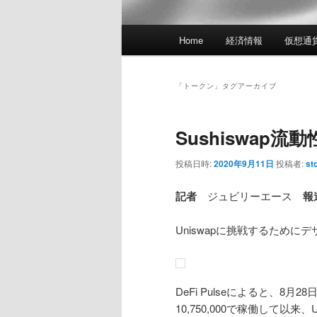
メ
Home
経済情報
仮想通
イ
ン
メ
「
トークン
」タグアーカイブ
ニ
ュ
Sushiswap
ー
投稿日時:
2020年9月11日
投稿者:
st
記者
ジュビリーエース
報
Uniswapに挑戦するためにデ
DeFi Pulseによると、8月
10,750,000で稼働して以