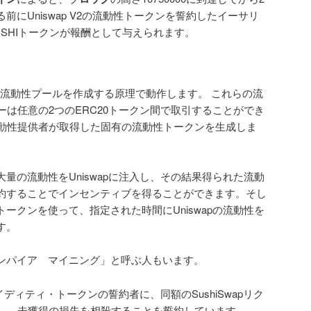
する前にUniswap V2の流動性トークンを誓約したイーサリ
SHIトークンが報酬として与えられます。
クンの流動性プールを作成する原理で動作します。 これらの流
は任意の2つのERC20トークン間で取引することができ
動性提供者が取得した固有の流動性トークンを生成しま
ーが大量の流動性をUniswapに注入し、その結果得られた流動
pに誓約することでインセンティブを得ることができます。そし
動性トークンを使って、指定された時間にUniswapの流動性を
ます。
を「バンパイア マイニング」と呼ぶ人もいます。
pリクイディティ・トークンの誓約者に、同額のSushiSwapリク
し、未獲得の損失を相殺することを誓約しています。