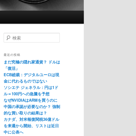
検
索
最近の投稿
まだ究極の隠れ家通貨？ ドルは
「復活」
ECB総裁：デジタルユーロは現
金に代わるものではない
ソシエテ ジェネラル：円は1ド
ル＝100円への急騰を予想
なぜNVIDIAはARMを買うのに
中国の承認が必要なのか？ 強制
的な買い取りの結果は？
カナダ、対米報復関税36億ドル
を来週から開始、リストは近日
中に公表へ