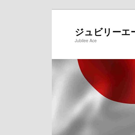
メ
サ
イ
ブ
ン
コ
ジュビリーエ
コ
ン
Jubilee Ace
ン
テ
テ
ン
ン
ツ
ツ
へ
へ
移
移
動
動