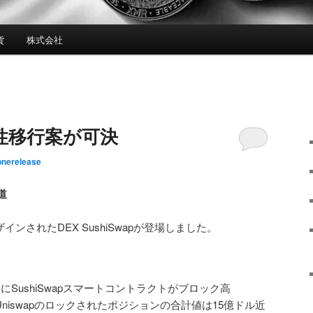
貨
株式会社
流動性移行案が可決
onerelease
道
ザインされたDEX SushiSwapが登場しました。
28日にSushiSwapスマートコントラクトがブロック高
来、Uniswapのロックされたポジションの合計値は15億ドル近