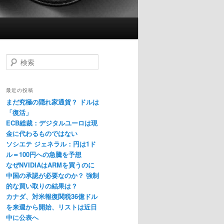
検
索
最近の投稿
まだ究極の隠れ家通貨？ ドルは
「復活」
ECB総裁：デジタルユーロは現
金に代わるものではない
ソシエテ ジェネラル：円は1ド
ル＝100円への急騰を予想
なぜNVIDIAはARMを買うのに
中国の承認が必要なのか？ 強制
的な買い取りの結果は？
カナダ、対米報復関税36億ドル
を来週から開始、リストは近日
中に公表へ