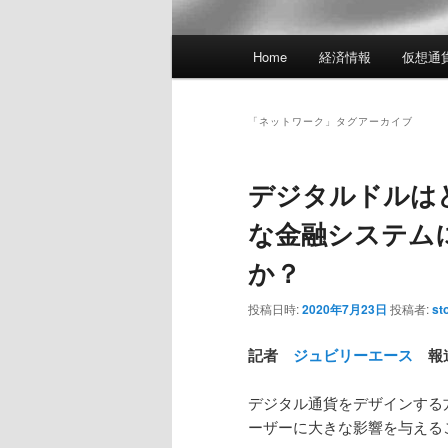
メ
Home
経済情報
仮想通
イ
ン
メ
「
ネットワーク
」タグアーカイブ
ニ
ュ
デジタルドルは
ー
な金融システム
か？
投稿日時:
2020年7月23日
投稿者:
st
記者
ジュビリーエース
報
デジタル通貨をデザインする
ーザーに大きな影響を与える