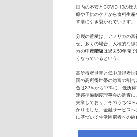
国内の不安とCOVID-19の
療や子供のケアから食料生産
す溝に引き裂かれています。
分裂の蓄積は、アメリカの富
せ、多くの場合、人種的な線に沿っ
カの
中産階級
は過去50年間
くなっているという。
高所得者世帯と低中所得者世帯
国の高所得世帯の総富の割合
合は32％から17％に、低所
連邦準備制度理事会の調査に
失業しており、そのうち40
かりました。金融サービスへ
に基づいて生活困窮者への給