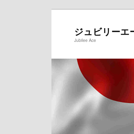
メ
サ
イ
ブ
ン
コ
ジュビリーエ
コ
ン
Jubilee Ace
ン
テ
テ
ン
ン
ツ
ツ
へ
へ
移
移
動
動