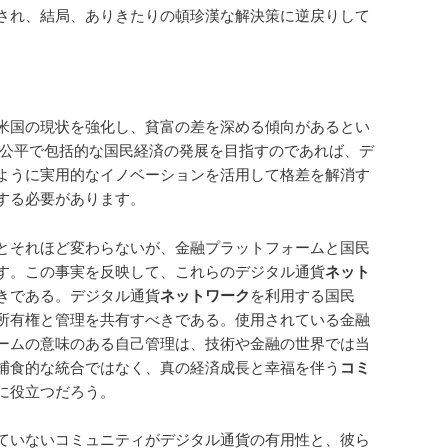
され、結局、ありきたりの頓珍漢な解決策に逆戻りして
米国の現状を強化し、貧富の差を深める傾向があるとい
り公平で包括的な国民経済の発展を目指すのであれば、デ
ように実用的なイノベーションを活用して格差を解消す
する必要があります。
とそれほど変わらないが、金融プラットフォームと国民
す。この事実を反映して、これらのデジタル通貨
ネット
きである。デジタル通貨
ネットワーク
を利用する国民
所有権と管理を共有すべきである。使用されている金融
ームの意味のある自己管理は、技術や金融の世界では当
捕食的な統合ではなく、真の経済成長と幸福を伴う
コミ
に役立つだろう。
ていないコミュニティがデジタル通貨の有用性と、彼ら