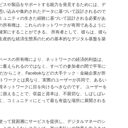
ビスや製品をサポートする能力を発見するためには、デ
思い込みや集約されたデータに基づいて設計されるので
ミュニティの生きた経験に基づいて設計される必要があ
の所有権は、これらのネットワークが有用であるように
確実にすることができる。 所有者として、彼らは、彼ら
生産的な経済生態系のための基本的なデジタル基盤を築
ベースの所有権により、ネットワークの経済的利益は、
に蓄えられるのではなく、すべての参加者の間で平等に
だからこそ、Facebokなどの大手テック・金融企業が所
うなネットワークとは異なり、実際のユーザーが共同で、あるい
貨ネットワークに目を向けるべきなのです。 ユーザーを
に据えることで、収益と資本は、不親切な、しばしばレ
く、コミュニティにとって最も有益な場所に展開される
使って貧困層にサービスを提供し、デジタルマネーのシ
。このようなシステムは、単に支払いの効率を向上させ