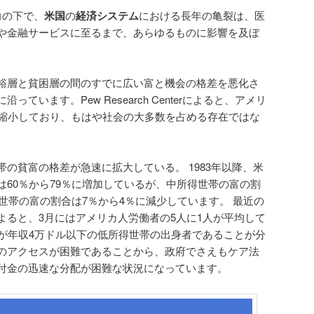
圧力の下で、
米国
の
経済システム
における長年の亀裂は、医
や金融サービスに至るまで、あらゆるものに影響を及ぼ
裕層と貧困層の間のすでに広い富と機会の格差を悪化さ
ています。Pew Research Centerによると、アメリ
で縮小しており、もはや社会の大多数を占める存在ではな
の貧富の格差が急速に拡大している。 1983年以降、米
は60％から79％に増加しているが、中所得世帯の富の割
得世帯の富の割合は7％から4％に減少しています。 最近の
よると、3月にはアメリカ人労働者の5人に1人が平均して
％が年収4万ドル以下の低所得世帯の出身者であることが分
のアクセスが困難であることから、政府でさえもケア法
付金の迅速な分配が困難な状況になっています。