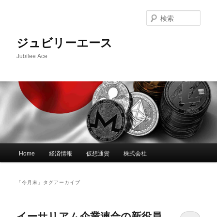
メ
サ
イ
ブ
検
ン
コ
索
コ
ン
ジュビリーエース
ン
テ
Jubilee Ace
テ
ン
ン
ツ
ツ
へ
へ
移
移
動
動
メ
Home
経済情報
仮想通貨
株式会社
イ
ン
メ
「
今月末
」タグアーカイブ
ニ
ュ
ー
イーサリアム企業連合の新役員