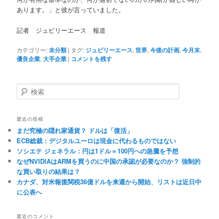
あります。」と彼が言っていました。
記者 ジュビリーエース 報道
カテゴリー:
未分類
|
タグ:
ジュビリーエース
,
世界
,
今後の計画
,
今月末
,
優良企業
,
大手企業
|
コメントを残す
検
索
最近の投稿
まだ究極の隠れ家通貨？ ドルは「復活」
ECB総裁：デジタルユーロは現金に代わるものではない
ソシエテ ジェネラル：円は1ドル＝100円への急騰を予想
なぜNVIDIAはARMを買うのに中国の承認が必要なのか？ 強制的
な買い取りの結果は？
カナダ、対米報復関税36億ドルを来週から開始、リストは近日中
に公表へ
最近のコメント