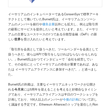
イーサリアムのインキュベーターであるConsenSysで標準アーキ
テクトとして働いていたBurnett氏は、イーサリアムコンソーシ
アムのメンバーを銀行や
優良企業
以外にも拡大し、例えば取引所
の顧客にサービスを提供したいと考えています。また、イーサリ
アムの主要なユースケースの1つである分散型金融（DeFi）の新
しい
世界
を受け入れたいと考えています。
「取引所を会員として扱うべきだ。ツールベンダーを会員として
扱うべきだ。彼らはAPIで取引をしなければならないかもしれな
い。」Burnett氏はかつてインタビューで「会社を経営してい
て、その会社にとってイーサリアムの存在が重要であれば、あな
たは イーサリアムアライアンスに参加すべきだ”。」と述べまし
た。
Burnett氏の到着は、主要なイーサリアムネットワークが公開さ
れる
今月末
には5周年を迎えることを考えると好都合なタイミン
グであり、イーサリアムアライアンスは半日のワークショップを
計画しており、100人以上のメンバーが
今後の計画
について詳し
く議論する予定です。Ethereum Allianceのトップを退任したRon