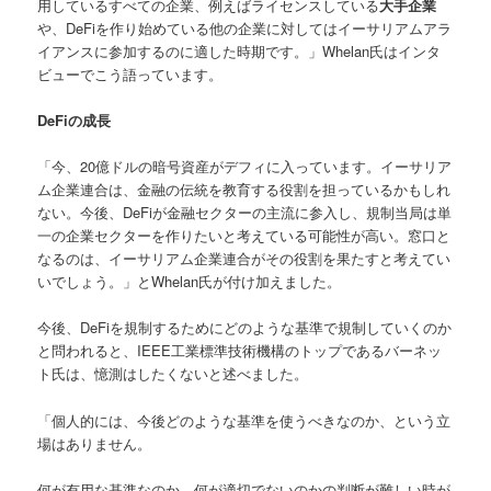
用しているすべての企業、例えばライセンスしている
大手企業
や、DeFiを作り始めている他の企業に対してはイーサリアムアラ
イアンスに参加するのに適した時期です。」Whelan氏はインタ
ビューでこう語っています。
DeFi
の成長
「今、20億ドルの暗号資産がデフィに入っています。イーサリア
ム企業連合は、金融の伝統を教育する役割を担っているかもしれ
ない。今後、DeFiが金融セクターの主流に参入し、規制当局は単
一の企業セクターを作りたいと考えている可能性が高い。窓口と
なるのは、イーサリアム企業連合がその役割を果たすと考えてい
いでしょう。」とWhelan氏が付け加えました。
今後、DeFiを規制するためにどのような基準で規制していくのか
と問われると、IEEE工業標準技術機構のトップであるバーネッ
ト氏は、憶測はしたくないと述べました。
「個人的には、今後どのような基準を使うべきなのか、という立
場はありません。
何が有用な基準なのか、何が適切でないのかの判断が難しい時が