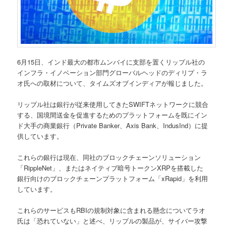
6月15日、インド最大の都市ムンバイに支部を置くリップル社の
インフラ・イノベーション部門グローバルヘッドのディリプ・ラ
オ氏への取材について、タイムズオブインディアが報じました。
リップル社は銀行が従来使用してきたSWIFTネットワークに競合
する、国境間送金を促進するためのプラットフォームを既にイン
ド大手の商業銀行（Private Banker、Axis Bank、IndusInd）に提
供しています。
これらの銀行は現在、同社のブロックチェーンソリューション
「RippleNet」、またはネイティブ暗号トークンXRPを搭載した
銀行向けのブロックチェーンプラットフォーム「xRapid」を利用
しています。
これらのサービスもRBIの規制対象に含まれる懸念についてラオ
氏は「恐れていない」と述べ、リップルの製品が、サイバー攻撃