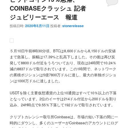
COINBASEクラッシュ 記者
ジュビリーエース 報道
投稿日時:
2020年5月11日
投稿者:
stonerelease
５月10日午前8時30分頃、BTCは8,600ドルから8,150ドルの安値
まで急落し、振幅は17.39%と乱高下しました。その後は再び反
発して8800ドル付近をうろついており、現在は24時間で10.24％
減の8837ドルで取引されています。この1時間で、ネットワーク
の累積ポジションは5億7800万ドルに達し、最大の単独ポジショ
ンは1000万ドルに達しました。
USDTを除く主要仮想通貨の上位10通貨はすべて10％以上の下落
となっています。2位のイーサは214ドル付近から200ドルを割り
込み、24H時点で9.55％下落して192ドルで取引されています。
クリプトカレンシー取引所Coinbaseは、市場の短い下落の間に一
時的にダウンし、多くのユーザーがCoinbaseのアカウントにログ