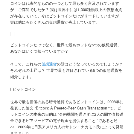
コインは代表的なものの一つとして最も多く言及されています
が、ご存知でしたか？ 実は世界中には1,300種類以上の仮想通貨
が存在していて、今はビットコインだけがリードしていますが、
実は他にもたくさんの仮想通貨が炎上しています。
ビットコインだけでなく、世界で最もホットな5つの仮想通貨、
あなたはいくつ知っていますか？
そして、これらの
仮想通貨
の話はどうなっているのでしょうか？
それぞれの上昇は？ 世界で最も注目されている5つの仮想通貨を
紹介します。
I.ビットコイン
世界で最も価値のある暗号通貨であるビットコインは、2008年に
発表した論文 “Bitcoin: A Peer-to-Peer Cash Transaction “で、ビ
ットコインの本来の目的は “金融機関を通さずに2人の間で直接送
金できるピアツーピアの電子現金を提供すること “であると述
べ、2009年に日系アメリカ人のサトシ・ナカモト氏によって発明
されました。