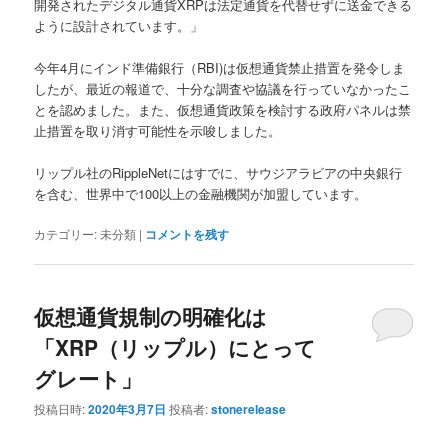
開発されたデジタル通貨XRPは法定通貨を代替せずに送金できる
ように設計されています。」
今年4月にインド準備銀行（RBI)は仮想通貨禁止措置を発令しま
したが、最近の報道で、十分な調査や協議を行っていなかったこ
とを認めました。また、仮想通貨政策を検討する政府パネルは禁
止措置を取り消す可能性を示唆しました。
リップル社のRippleNetにはすでに、サウジアラビアの中央銀行
を含む、世界中で100以上の金融機関が加盟しています。
カテゴリー:
未分類
|
コメントを残す
仮想通貨規制の明確化は
「XRP（リップル）にとって
グレート」
投稿日時:
2020年3月7日
投稿者:
stonerelease