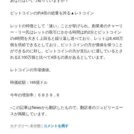
あなたはいくつ知っていますか？
ビットコインの約4倍の総量を誇る▲レトコイン
レットの特徴として「速い」ことが挙げられ、創業者のチャーリ
ー・リー氏はレットの取引にかかる時間は約2分とビットコイン
の4時間を大きく上回ると繰り返し述べており、レットは8,400万
個を供給できるとしており、ビットコインの方が価値を保つこと
ができるのに対し、ビットコインの方が支払いに適しているとさ
れる2,100万個と比べて4倍もの差があるとしています。
レトコインの市場価値。
時価総額：165億ドル
今年の増加率：６８５９．6
–この記事はNewsから翻訳したもので、翻訳者のジュビリーエー
スが掲載しています。
カテゴリー:
未分類
|
コメントを残す