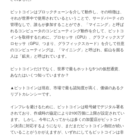
ビットコインはブロックチェーンを介して動作し、その特徴は、
それが世界中で使用されているということで、サードパーティの
管理なしで、誰もが参加することができ、「マイニング」と呼ば
れるコンピュータのコンピューティング動作を介して、ビットコ
インを取得するために、プロセッサ（CPU）、グラフィックスプ
ロセッサ（GPU、つまり、グラフィックスカード）を介して任意
のコンピューティングは、「マイニング」と呼ばれ、鉱山を掘る
人は「鉱夫」と呼ばれています。
ビットコインだけでなく、世界で最もホットな5つの仮想通貨、
あなたはいくつ知っていますか？
▲ビットコインは現在、市場で最も認知度が高く、価値のあるク
リプトカレンシーです。
インフレを避けるために、ビットコインは暗号鍵でデジタル署名
されており、作成時の協定により2100万個に上限が設定されてい
ます。 しかし、今年に入ってからは多くの加盟店がビットコイ
ン決済に対応するようになり、まだまだビットコイン熱狂が続い
ていることがうかがえますが、いずれにしてもビットコインは非