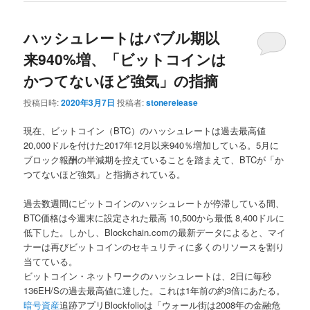
ハッシュレートはバブル期以
来940%増、「ビットコインは
かつてないほど強気」の指摘
投稿日時:
2020年3月7日
投稿者:
stonerelease
現在、ビットコイン（BTC）のハッシュレートは過去最高値
20,000ドルを付けた2017年12月以来940％増加している。5月に
ブロック報酬の半減期を控えていることを踏まえて、BTCが「か
つてないほど強気」と指摘されている。
過去数週間にビットコインのハッシュレートが停滞している間、
BTC価格は今週末に設定された最高 10,500から最低 8,400ドルに
低下した。しかし、Blockchain.comの最新データによると、マイ
ナーは再びビットコインのセキュリティに多くのリソースを割り
当てている。
ビットコイン・ネットワークのハッシュレートは、2日に毎秒
136EH/Sの過去最高値に達した。これは1年前の約3倍にあたる。
暗号資産
追跡アプリBlockfolioは「ウォール街は2008年の金融危