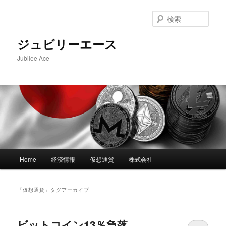
メ
サ
イ
ブ
検
ン
コ
索
コ
ン
ジュビリーエース
ン
テ
Jubilee Ace
テ
ン
ン
ツ
ツ
へ
へ
移
移
動
動
メ
Home
経済情報
仮想通貨
株式会社
イ
ン
メ
「
仮想通貨
」タグアーカイブ
ニ
ュ
ー
ビットコイン13％急落、