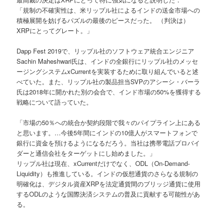
「規制の不確実性は、米リップル社によるインドの送金市場への
積極展開を妨げるパズルの最後のピースだった。 （判決は）
XRPにとってグレート。」
Dapp Fest 2019で、リップル社のソフトウェア統合エンジニア
Sachin Maheshwari氏は、インドの全銀行にリップル社のメッセ
ージングシステムxCurrentを実装するために取り組んでいると述
べていた。また、リップル社の製品担当SVPのアシーシ・バーラ
氏は2018年に開かれた別の会合で、インド市場の50%を獲得する
戦略について語っていた。
「市場の50％への統合か契約段階で我々のパイプライン上にある
と思います。…今後5年間にインドの10億人がスマートフォンで
銀行に資金を預けるようになるだろう。当社は携帯電話プロバイ
ダーと通信会社をターゲットにし始めました。」
リップル社は現在、xCurrentだけでなく、ODL（On-Demand-
Liquidity）も推進している。インドの仮想通貨のさらなる規制の
明確化は、デジタル資産XRPを法定通貨間のブリッジ通貨に使用
するODLのような国際決済システムの普及に貢献する可能性があ
る。