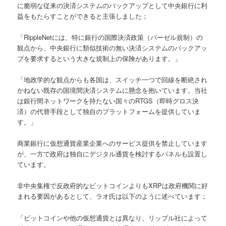
に脆弱な従来の決済システムのバックアップとして中央銀行に利
益をもたらすことができると主張しました；
「RippleNetには、特に銀行の国際決済政策（バーゼル規制）の
観点から、中央銀行に類似技術の無い決済システムのバックアッ
プを要求するという大きな規制上の保険があります。」
「地政学的な観点からも各国は、スイッチ一つで回線を断絶され
かねない既存の国境間決済システムに懸念を抱いています。当社
は銀行間ネットワークを持たない国々のRTGS（即時グロス決
済）の代替手段として独自のプラットフォームを提供していま
す。」
商業銀行に仮想通貨産業企業へのサービス提供を禁止しています
が、一方で政府は独自にデジタル通貨を検討するパネルも設置し
ています。
非中央集権で反政府的なビットコインよりもXRPは政府機関に好
まれる要因があるとして、ラオ氏は以下のように述べています；
「ビットコインや他の仮想通貨とは異なり、リップル社によって