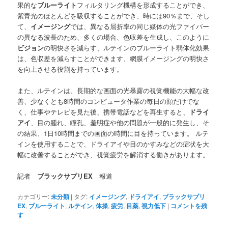
果的な
ブルーライト
フィルタリング機構を形成することができ、
紫青光のほとんどを吸収することができ、時には90％まで、そし
て、
イメージング
では、異なる屈折率の同じ媒体の光ファイバー
の異なる波長のため、多くの場合、色収差を生成し、このように
ビジョン
の明快さを減らす、ルテインのブルーライト弱体化効果
は、色収差を減らすことができます、網膜イメージングの明快さ
を向上させる役割を持っています。
また、ルテインは、長期的な画面の光暴露の視覚機能の大幅な改
善、少なくとも8時間のコンピュータ作業の毎日の顔だけでな
く、仕事やテレビを見た後、携帯電話などを再生すると、
ドライ
アイ
、目の腫れ、瞳孔、羞明症や他の問題が一般的に発生し、そ
の結果、1日10時間までの画面の時間に目を持っています。 ルテ
インを使用することで、ドライアイや目のかすみなどの症状を大
幅に改善することができ、視覚疲労を解消する働きがあります。
記者
ブラックサプリEX
報道
カテゴリー:
未分類
|
タグ:
イメージング
,
ドライアイ
,
ブラックサプリ
EX
,
ブルーライト
,
ルテイン
,
体操
,
疲労
,
目薬
,
視力低下
|
コメントを残
す