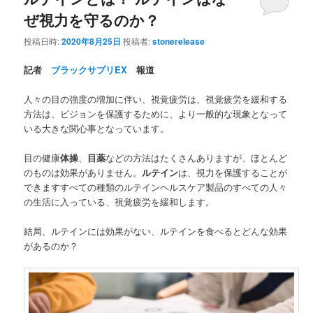
ぜ視力を守るのか？
投稿日時:
2020年8月25日
投稿者:
stonerelease
記者
ブラックサプリEX
報道
人々の目の強度の増加に伴い、視覚疲労は、視覚疲労を緩和する
方法は、ビジョンを保護するために、より一般的な現象となって
いる大きな関心事となっています。
目の健康
体操
、
目薬
などの方法はたくさんありますが、ほとんど
のものは効果がありません。
ルテイン
は、視力を保護することが
できますすべての種類のルテインヘルスケア製品のすべての人々
の生活に入っている、視覚疲労を緩和します。
結局、ルテインには効果がない、ルテインを食べるとどんな効果
があるのか？