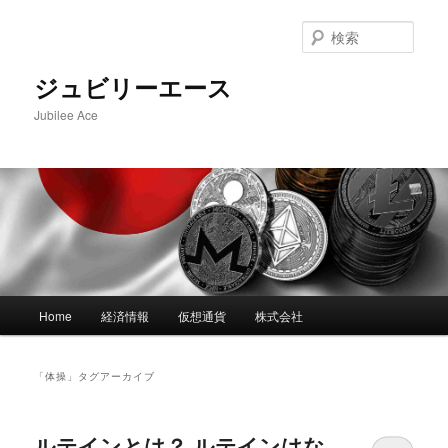
メ
サ
イ
ブ
検
ン
コ
索
コ
ン
ジュビリーエース
ン
テ
Jubilee Ace
テ
ン
ン
ツ
ツ
へ
へ
移
移
動
動
メ
Home
経済情報
仮想通貨
株式会社
イ
ン
メ
「
体操
」タグアーカイブ
ニ
ュ
ー
ルテインとは？ ルテインはな