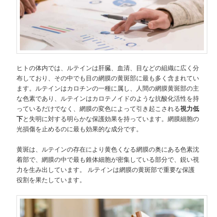
ヒトの体内では、ルテインは肝臓、血清、目などの組織に広く分
布しており、その中でも目の網膜の黄斑部に最も多く含まれてい
ます。ルテインはカロチンの一種に属し、人間の網膜黄斑部の主
な色素であり、ルテインはカロテノイドのような抗酸化活性を持
っているだけでなく、網膜の変色によって引き起こされる
視力低
下
と失明に対する明らかな保護効果を持っています。網膜細胞の
光損傷を止めるのに最も効果的な成分です。
黄斑は、ルテインの存在により黄色くなる網膜の奥にある色素沈
着部で、網膜の中で最も錐体細胞が密集している部分で、鋭い視
力を生み出しています。 ルテインは網膜の黄斑部で重要な保護
役割を果たしています。