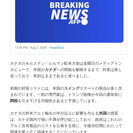
カナダのキルステン・ヒルマン駐米大使は金曜日のメディアイン
タビューで、米国が
カナダ
への関税を解除するまで、対策は差し
迫っており、有効なままであると述べました。
初期の対策リストには、米国の
スイング
ステートの商品が多く含
まれています。一部の専門家は、トランプ政権が今回の選挙前に
関税
を引き下げる可能性があると予測しています。
カナダの対米アルミ輸出の半分以上に影響を与える
米国
の措置
は、カナダ国内で強い不満を呼び起こしており、政府はこれらの
アルミ含有製品のリストを公表する前に、今後30日間にわたって
関連企業と広く協議することになっています。