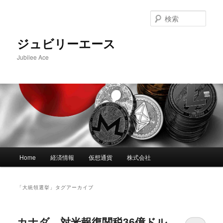
メ
サ
イ
ブ
検
ン
コ
索
コ
ン
ジュビリーエース
ン
テ
Jubilee Ace
テ
ン
ン
ツ
ツ
へ
へ
移
移
動
動
メ
Home
経済情報
仮想通貨
株式会社
イ
ン
メ
「
大統領選挙
」タグアーカイブ
ニ
ュ
ー
カナダ、対米報復関税36億ドル