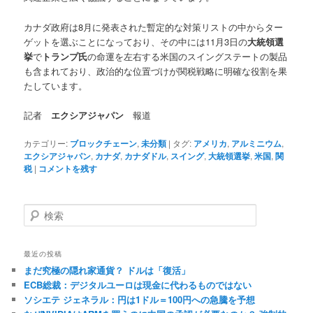
カナダ政府は8月に発表された暫定的な対策リストの中からター
ゲットを選ぶことになっており、その中には11月3日の
大統領選
挙
で
トランプ氏
の命運を左右する米国のスイングステートの製品
も含まれており、政治的な位置づけが関税戦略に明確な役割を果
たしています。
記者
エクシアジャパン
報道
カテゴリー:
ブロックチェーン
,
未分類
|
タグ:
アメリカ
,
アルミニウム
,
エクシアジャパン
,
カナダ
,
カナダドル
,
スイング
,
大統領選挙
,
米国
,
関
税
|
コメントを残す
検
索
最近の投稿
まだ究極の隠れ家通貨？ ドルは「復活」
ECB総裁：デジタルユーロは現金に代わるものではない
ソシエテ ジェネラル：円は1ドル＝100円への急騰を予想