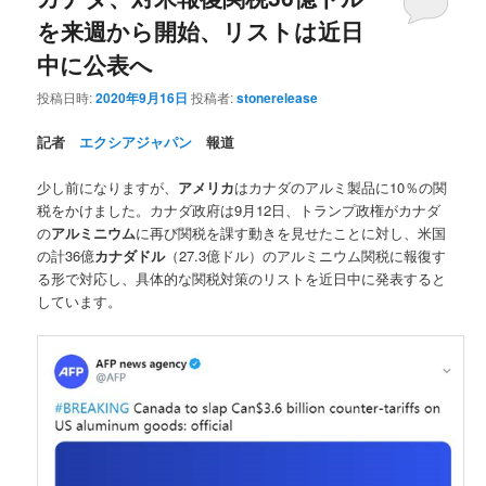
を来週から開始、リストは近日
中に公表へ
投稿日時:
2020年9月16日
投稿者:
stonerelease
記者
エクシアジャパン
報道
少し前になりますが、
アメリカ
はカナダのアルミ製品に10％の関
税をかけました。カナダ政府は9月12日、トランプ政権がカナダ
の
アルミニウム
に再び関税を課す動きを見せたことに対し、米国
の計36億
カナダドル
（27.3億ドル）のアルミニウム関税に報復す
る形で対応し、具体的な関税対策のリストを近日中に発表すると
しています。