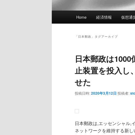
メ
Home
経済情報
仮想通
イ
ン
メ
「
日本郵政
」タグアーカイブ
ニ
ュ
日本郵政は100
ー
止装置を投入し
せた
投稿日時:
2020年3月12日
投稿者:
st
日本郵政は,エッセンシャル,
ネットワークを維持する新し