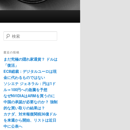
検
索
最近の投稿
まだ究極の隠れ家通貨？ ドルは
「復活」
ECB総裁：デジタルユーロは現
金に代わるものではない
ソシエテ ジェネラル：円は1ド
ル＝100円への急騰を予想
なぜNVIDIAはARMを買うのに
中国の承認が必要なのか？ 強制
的な買い取りの結果は？
カナダ、対米報復関税36億ドル
を来週から開始、リストは近日
中に公表へ