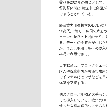
薬品を2021年の投資として
質監督体制は,輸送中に偽薬
できるとされている。
経済協力開発机構(OECD)な
53兆円)に達し、各国の政
ェーンの特徴の1つは,最初に
る。データの不整合が生じた
か、または取引市場への参入
容易に利用できる。
日本郵政は、ブロックチェー
購入や温度制御が可能な倉庫
でインテルはセンサなどを日
構築を支援する。
他のグローバル物流大手もシ
って導入している。欧州のD
使った医薬品追跡システムを