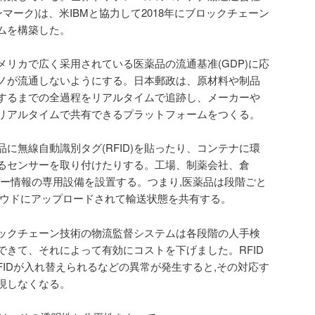
rsk(デンマーク)は、米IBMと協力して2018年にブロックチェーン
ムを構築した。
リカで広く采用されている医薬品の流通基准(GDP)に応
ノが流通しないようにする。日本郵政は、原材料や制品
するまでの全過程をリアルタイムで追跡し、メーカーや
リアルタイムで共有できるプラットフォームをつくる。
に無線自動識別タグ(RFID)を貼ったり、コンテナに環
るセンサーを取り付けたりする。工場、制薬会社、倉
サー情報の専用設備を設置する。つまり,医薬品は段階ごと
ラウドにアップロードされて輸送状態を共有する。
ックチェーン技術の物流監督システムは各段階の人手検
できて、それによって有効にコストを下げました。RFID
FIDが入れ替えられるなどの異常が発生すると,その対応す
現しなくなる。