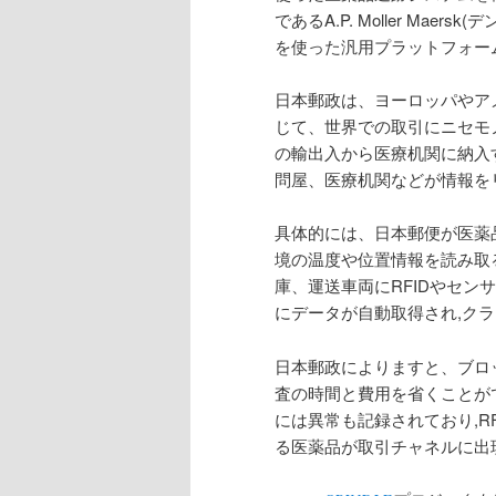
であるA.P. Moller Mae
を使った汎用プラットフォー
日本郵政は、ヨーロッパやアメ
じて、世界での取引にニセモ
の輸出入から医療机関に納入
問屋、医療机関などが情報を
具体的には、日本郵便が医薬品
境の温度や位置情報を読み取
庫、運送車両にRFIDやセン
にデータが自動取得され,ク
日本郵政によりますと、ブロ
査の時間と費用を省くことが
には異常も記録されており,R
る医薬品が取引チャネルに出