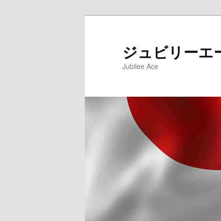
メ
サ
イ
ブ
ン
コ
ジュビリーエ
コ
ン
Jubilee Ace
ン
テ
テ
ン
ン
ツ
ツ
へ
へ
移
移
動
動