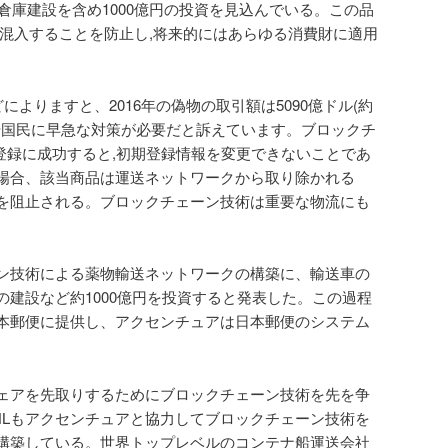
、倉庫建設を含め1000億円の投資を見込んでいる。この品
が混入することを防止し,将来的にはあらゆる消費財に適用
どによりますと、2016年の偽物の取引額は5090億ドル(約
府や国民に早急な対策が必要だと訴えています。ブロックチ
登録に成功すると,初期登録情報を変更できないことであ
場合、該当商品は運送ネットワークから取り除かれる
を阻止される。ブロックチェーン技術は重要な物流にも
ン技術による薬物輸送ネットワークの構築に、輸送車の
の建設など約1000億円を投資すると発表した。この過程
本郵便に提供し、アクセンチュアは日本郵便のシステム
ェアを先取りするためにブロックチェーン技術を先を争
HLもアクセンチュアと協力してブロックチェーン技術を
構築している。世界トップレベルのコンテナ船運送会社