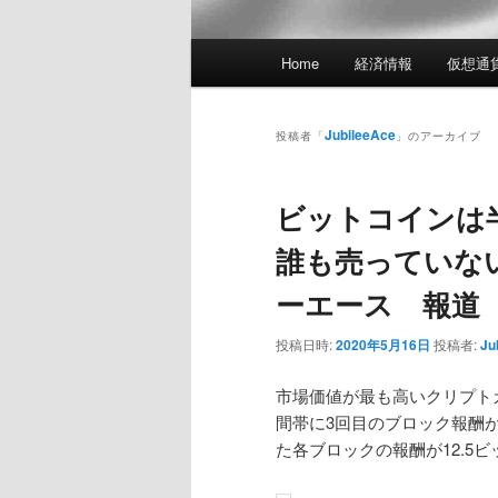
メ
Home
経済情報
仮想通
イ
ン
メ
JubileeAce
投稿者「
」のアーカイブ
ニ
ュ
ビットコインは
ー
誰も売っていな
ーエース 報道
投稿日時:
2020年5月16日
投稿者:
Ju
市場価値が最も高いクリプトカ
間帯に3回目のブロック報酬
た各ブロックの報酬が12.5