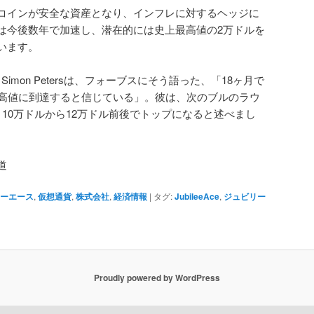
コインが安全な資産となり、インフレに対するヘッジに
は今後数年で加速し、潜在的には史上最高値の2万ドルを
います。
Simon Petersは、フォーブスにそう語った、「18ヶ月で
最高値に到達すると信じている」。彼は、次のブルのラウ
10万ドルから12万ドル前後でトップになると述べまし
道
リーエース
,
仮想通貨
,
株式会社
,
経済情報
|
タグ:
JubileeAce
,
ジュビリー
Proudly powered by WordPress