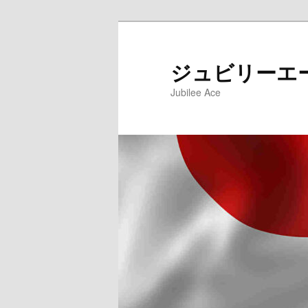
メ
サ
イ
ブ
ン
コ
ジュビリーエ
コ
ン
Jubilee Ace
ン
テ
テ
ン
ン
ツ
ツ
へ
へ
移
移
動
動