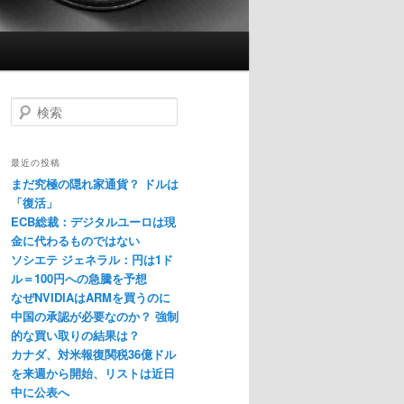
検
索
最近の投稿
まだ究極の隠れ家通貨？ ドルは
「復活」
ECB総裁：デジタルユーロは現
金に代わるものではない
ソシエテ ジェネラル：円は1ド
ル＝100円への急騰を予想
なぜNVIDIAはARMを買うのに
中国の承認が必要なのか？ 強制
的な買い取りの結果は？
カナダ、対米報復関税36億ドル
を来週から開始、リストは近日
中に公表へ