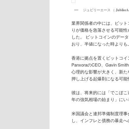
ジュビリーエース （
JubileeA
業界関係者の中には、ビット
りが価格を急落させる可能性
した。 ビットコインのデータ
おり、半値になった時よりも
香港に拠点を置くビットコイ
PanxoraのCEO、Gavi
心理的な影響が大きく、新た
押し上げる起爆剤になる可能
彼は、将来的には「でこぼこ
年の強気相場の始まり」にい
米国議会と連邦準備制度理事
し、インフレと債務の暴走へ