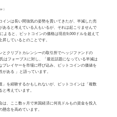
ce
）
コインは長い間強気の姿勢を貫いてきたが、半減した売
があると考えている人もいるが、それは起こりませんで
によると、ビットコインの価格は現在9,000ドルを超えて
上昇しているとのことです。
ンとクリプトカレンシーの取引所でヘッジファンドの
n Smith氏はフォーブスに対し、「最近話題になっている半減は
なプレイヤーを市場に呼び込み、ビットコインの価値を
性がある 」と語っています。
道」を経験するかもしれないが、ビットコインは「複数
ると考えています。
会は、ここ数ヶ月で米国経済に何兆ドルもの資金を投入
の懸念を高めています。