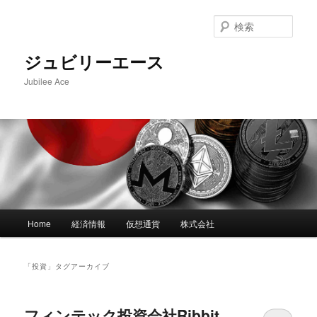
メ
サ
イ
ブ
検
ン
コ
索
コ
ン
ジュビリーエース
ン
テ
Jubilee Ace
テ
ン
ン
ツ
ツ
へ
へ
移
移
動
動
メ
Home
経済情報
仮想通貨
株式会社
イ
ン
メ
「
投資
」タグアーカイブ
ニ
ュ
ー
フィンテック投資会社Ribbit、