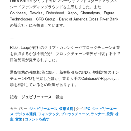
Lee’s Balletのクリプトカレンシーウォレットスタートアップの
シードファンディングラウンドを主導しました。また、
Coinbase、Revolut、Robinhood、Xapo、Chainalysis、Figure
Technologies、CRB Group（Bank of America Cross River Bank
の親会社）にも投資しています。
Ribbit Leapが何社のクリプトカレンシーやブロックチェーン企業
を買収するかは不明だが、ブロックチェーン業界が回復する中で
目論見書が提出されました。
通貨価格の強気相場に加え、新興取引所のINXが規制対象のオン
チェーンIPOを開始したほか、業界大手のCoinbaseやRippleも上
場を検討しているとの報道があります。
記者
ジュビリーエース
報道
カテゴリー:
ジュビリーエース
,
仮想通貨
|
タグ:
IPO
,
ジュビリーエー
ス
,
デジタル通貨
,
フィンテック
,
ブロックチェーン
,
ランナー
,
投資
,
株
主
,
貨幣
|
コメントを残す