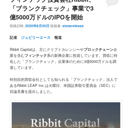
「ブランクチェック」事業で3
億5000万ドルのIPOを開始
投稿日時:
2020年8月30日
投稿者:
stonerelease
記者
ジュビリーエース
報道
Ribbit Capitalは、主にクリプトカレンシーや
ブロックチェーン
企
業を含む
フィンテック
系の新興企業に投資しています。買収に特
化した「ブランクチェック」企業体のために3億5000万ドルを調
達しています。
特別目的買収会社としても知られる「ブランクチェック」法人で
あるRibbit LEAP Inc.は火曜日、米国証券取引委員会（SEC）に
目論見書を提出しました。