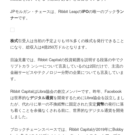
JPモルガン・チェースは、Ribbit Leapの
IPO
の唯一のブック
ラン
ナー
です。
株式
引受人は当初の予定よりも15％多くの株式を発行できること
になり、総収入は4億250万ドルとなります。
目論見書では、Ribbit Capitalの投資範囲を説明する段落の中でク
リプトカラ ンシーについて言及しているのは2回だけで、主流の
金融サービスやテクノロジー分野の企業についても言及していま
す。
Ribbit CapitalはLibra協会の創立メンバーです。昨年、Facebook
は世界的な
デジタル通貨
を開発するためにLibra協会を設立しまし
たが、代わりに単一の不換紙幣に固定された安定
貨幣
の発行に落
ち着くことを余儀なくされる前に、世界的なデジタル通貨を開発
しました。
ブロックチェーンスペースでは、Ribbit Capitalが2019年にBobby